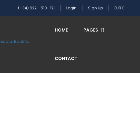
(+34) 622 - 510 -121
Login
Sign Up
EUR
HOME
PAGES
CONTACT