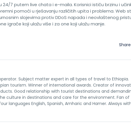
4/7 putem live chata i e-maila. Korisnici ističu brzinu i učin
premni pomoći u rješavanju različitih upita i problema. Web s
urnosnim slojevima protiv DDoS napada i neovlaštenog prist
e igrače koji ulažu više i za one koji ulažu manje.
Shar
perator. Subject matter expert in all types of travel to Ethiopia.
opian tourism. Winner of international awards. Creator of innovat
ducts. Good relationship with tourist destinations and demandi
 the culture in destinations and care for the environment. Fan of
 four languages English, Spanish, Amharic and Hamer. Always wit