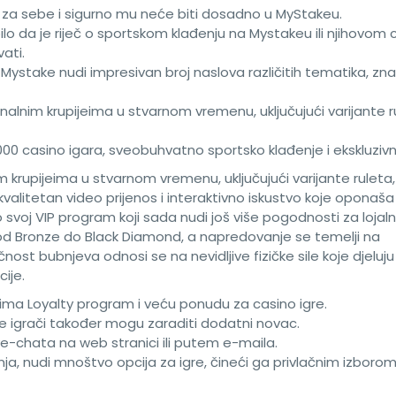
 za sebe i sigurno mu neće biti dosadno u MyStakeu.
ilo da je riječ o sportskom klađenju na Mystakeu ili njihovom 
ati.
 Mystake nudi impresivan broj naslova različitih tematika, znač
nalnim krupijeima u stvarnom vremenu, uključujući varijante r
00 casino igara, sveobuhvatno sportsko klađenje i ekskluzivn
 krupijeima u stvarnom vremenu, uključujući varijante ruleta,
kvalitetan video prijenos i interaktivno iskustvo koje oponaša
 svoj VIP program koji sada nudi još više pogodnosti za lojal
, od Bronze do Black Diamond, a napredovanje se temelji na
nost bubnjeva odnosi se na nevidljive fizičke sile koje djeluju
cije.
ima Loyalty program i veću ponudu za casino igre.
je igrači također mogu zaraditi dodatni novac.
e-chata na web stranici ili putem e-maila.
anja, nudi mnoštvo opcija za igre, čineći ga privlačnim izboro