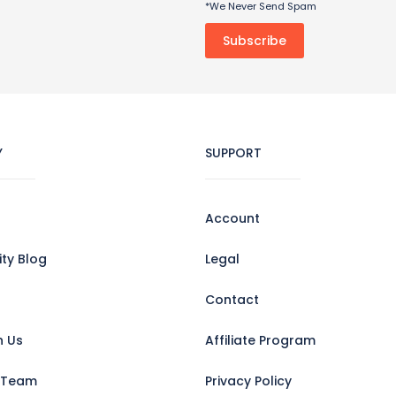
*We Never Send Spam
Y
SUPPORT
Account
ty Blog
Legal
Contact
h Us
Affiliate Program
 Team
Privacy Policy