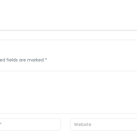
ed fields are marked
*