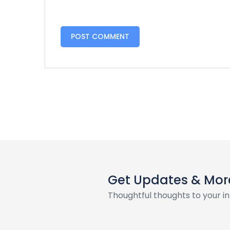
Get Updates & Mor
Thoughtful thoughts to your i