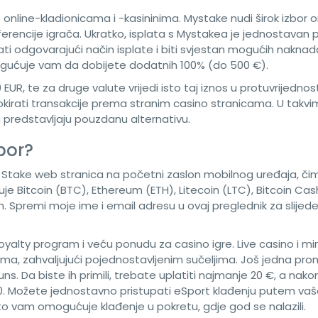
online-kladionicama i -kasininima. Mystake nudi širok izbor o
referencije igrača. Ukratko, isplata s Mystakea je jednostavan
ati odgovarajući način isplate i biti svjestan mogućih naknada
gućuje vam da dobijete dodatnih 100% (do 500 €).
0 EUR, te za druge valute vrijedi isto taj iznos u protuvrijednos
irati transakcije prema stranim casino stranicama. U takvi
ra predstavljaju pouzdanu alternativu.
bor?
Stake web stranica na početni zaslon mobilnog uređaja, či
učuje Bitcoin (BTC), Ethereum (ETH), Litecoin (LTC), Bitcoin Ca
h. Spremi moje ime i email adresu u ovaj preglednik za slijede
yalty program i veću ponudu za casino igre. Live casino i min
ma, zahvaljujući pojednostavljenim sučeljima. Još jedna pro
Runs. Da biste ih primili, trebate uplatiti najmanje 20 €, a nako
x20. Možete jednostavno pristupati eSport klađenju putem va
to vam omogućuje klađenje u pokretu, gdje god se nalazili.