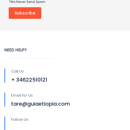
*We Never Send Spam
NEED HELP?
Call Us
+ 34622510121
Email for Us
tare@guiaetiopia.com
Follow Us