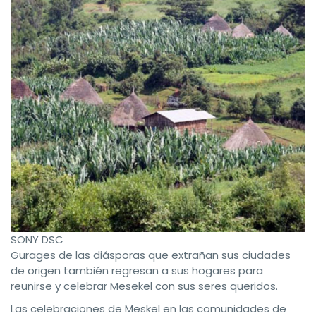
SONY DSC
Gurages de las diásporas que extrañan sus ciudades
de origen también regresan a sus hogares para
reunirse y celebrar Mesekel con sus seres queridos.
Las celebraciones de Meskel en las comunidades de