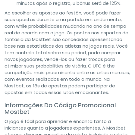
minutos após o registro, u bônus será de 125%.
Ao escolher as apostas ao festón, você pode fazer
suas apostas durante uma partida em andamento,
com while probabilidades mudando no ano de tempo
real de acordo com o jogo. Os pontos nos esportes de
fantasia da Mostbet são concedidos apresentando
base nas estatísticas dos atletas na jogos reais. Você
tem controle total sobre seu period, pode comprar
novos jogadores, vendê-los ou fazer trocas para
otimizar suas probabilities de vitória. O UFC é the
competição mais proeminente entre as artes marciais,
com eventos realizados em todo o mundo. Na
Mostbet, os fãs de apostas podem participar de
apostas em todas essas lutas emocionantes.
Informações Do Código Promocional
Mostbet
O jogo é fácil para aprender e encanta tanto a
iniciantes quanto a jogadores experientes. A Mostbet
oferece diversas variantes de roleta, incluindo a roleta