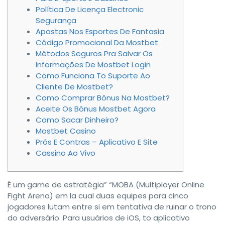
Política De Licença Electronic
Segurança
Apostas Nos Esportes De Fantasia
Código Promocional Da Mostbet
Métodos Seguros Pra Salvar Os
Informações De Mostbet Login
Como Funciona To Suporte Ao
Cliente De Mostbet?
Como Comprar Bônus Na Mostbet?
Aceite Os Bônus Mostbet Agora
Como Sacar Dinheiro?
Mostbet Casino
Prós E Contras – Aplicativo E Site
Cassino Ao Vivo
É um game de estratégia” “MOBA (Multiplayer Online
Fight Arena) em la cual duas equipes para cinco
jogadores lutam entre si em tentativa de ruinar o trono
do adversário. Para usuários de iOS, to aplicativo