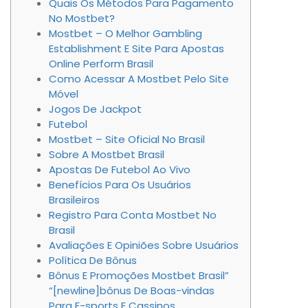
Quais Os Métodos Para Pagamento
No Mostbet?
Mostbet – O Melhor Gambling
Establishment E Site Para Apostas
Online Perform Brasil
Como Acessar A Mostbet Pelo Site
Móvel
Jogos De Jackpot
Futebol
Mostbet – Site Oficial No Brasil
Sobre A Mostbet Brasil
Apostas De Futebol Ao Vivo
Benefícios Para Os Usuários
Brasileiros
Registro Para Conta Mostbet No
Brasil
Avaliações E Opiniões Sobre Usuários
Política De Bônus
Bônus E Promoções Mostbet Brasil”
“[newline]bônus De Boas-vindas
Para E-sports E Cassinos