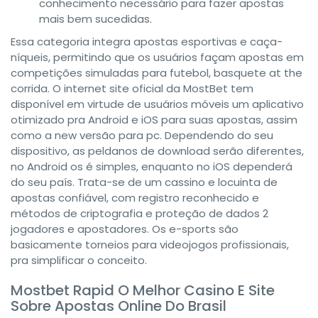
conhecimento necessário para fazer apostas
mais bem sucedidas.
Essa categoria integra apostas esportivas e caça-
níqueis, permitindo que os usuários façam apostas em
competições simuladas para futebol, basquete at the
corrida. O internet site oficial da MostBet tem
disponível em virtude de usuários móveis um aplicativo
otimizado pra Android e iOS para suas apostas, assim
como a new versão para pc. Dependendo do seu
dispositivo, as peldanos de download serão diferentes,
no Android os é simples, enquanto no iOS dependerá
do seu país. Trata-se de um cassino e locuinta de
apostas confiável, com registro reconhecido e
métodos de criptografia e proteção de dados 2
jogadores e apostadores. Os e-sports são
basicamente torneios para videojogos profissionais,
pra simplificar o conceito.
Mostbet Rapid O Melhor Casino E Site
Sobre Apostas Online Do Brasil