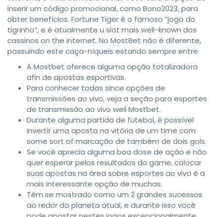
inserir um código promocional, como Bono2023, para
obter benefícios. Fortune Tiger é o famoso “jogo do
tigrinho”, e é atualmente u slot mais well-known dos
cassinos on the internet. No MostBet não é diferente,
possuindo este caça-níqueis estando sempre entre
A Mostbet oferece alguma opção totalizadora
afin de apostas esportivas.
Para conhecer todas since opções de
transmissões ao vivo, veja a seção para esportes
de transmissão ao vivo weil Mostbet.
Durante alguma partida de futebol, é possível
invertir uma aposta na vitória de um time com
some sort of marcação de também de dois gols.
Se você aprecia alguma boa dose de ação e não
quer esperar pelos resultados do game, colocar
suas apostas na área sobre esportes ao vivo é a
mais interessante opção de muchas.
Têm se mostrado como um 2 grandes sucessos
ao redor do planeta atual, e durante isso você
pode apostar nestes jogos excepcionalmente