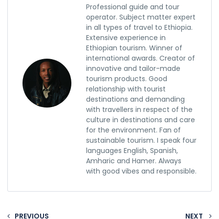
Professional guide and tour
operator. Subject matter expert
in all types of travel to Ethiopia.
Extensive experience in
Ethiopian tourism. Winner of
international awards. Creator of
innovative and tailor-made
tourism products. Good
relationship with tourist
destinations and demanding
with travellers in respect of the
culture in destinations and care
for the environment. Fan of
sustainable tourism. I speak four
languages English, Spanish,
Amharic and Hamer. Always
with good vibes and responsible.
PREVIOUS
NEXT