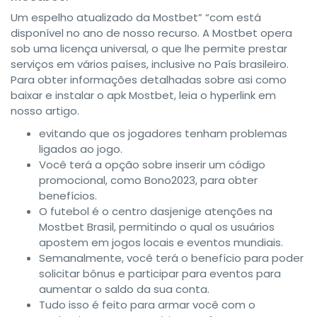
Um espelho atualizado da Mostbet” “com está
disponível no ano de nosso recurso. A Mostbet opera
sob uma licença universal, o que lhe permite prestar
serviços em vários países, inclusive no País brasileiro.
Para obter informações detalhadas sobre asi como
baixar e instalar o apk Mostbet, leia o hyperlink em
nosso artigo.
evitando que os jogadores tenham problemas
ligados ao jogo.
Você terá a opção sobre inserir um código
promocional, como Bono2023, para obter
benefícios.
O futebol é o centro dasjenige atenções na
Mostbet Brasil, permitindo o qual os usuários
apostem em jogos locais e eventos mundiais.
Semanalmente, você terá o benefício para poder
solicitar bônus e participar para eventos para
aumentar o saldo da sua conta.
Tudo isso é feito para armar você com o