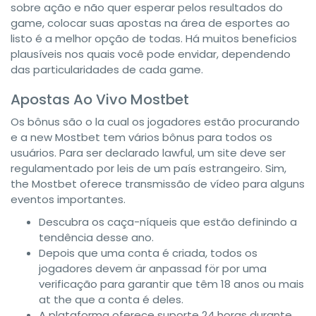
sobre ação e não quer esperar pelos resultados do
game, colocar suas apostas na área de esportes ao
listo é a melhor opção de todas. Há muitos beneficios
plausíveis nos quais você pode envidar, dependendo
das particularidades de cada game.
Apostas Ao Vivo Mostbet
Os bônus são o la cual os jogadores estão procurando
e a new Mostbet tem vários bônus para todos os
usuários. Para ser declarado lawful, um site deve ser
regulamentado por leis de um país estrangeiro. Sim,
the Mostbet oferece transmissão de vídeo para alguns
eventos importantes.
Descubra os caça-níqueis que estão definindo a
tendência desse ano.
Depois que uma conta é criada, todos os
jogadores devem är anpassad för por uma
verificação para garantir que têm 18 anos ou mais
at the que a conta é deles.
A plataforma oferece suporte 24 horas durante