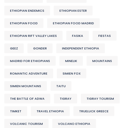
ETHIOPIAN ENDEMICS
ETHIOPIAN ESTER
ETHIOPIAN FOOD
ETHIOPIAN FOOD MADRID
ETHIOPIAN RIFT VALLEY LAKES
FASIKA
FIESTAS
GEEZ
GONDER
INDEPENDENT ETHIOPIA
MADRID FOR ETHIOPIANS
MINELIK
MOUNTAINS
ROMANTIC ADVENTURE
SIMIEN FOX
SIMIEN MOUNTAINS
TAITU
THE BATTLE OF ADWA
TIGRAY
TIGRAY TOURISM
TIMKET
TRAVEL ETHIOPIA
TRUELUCK GREECE
VOLCANIC TOURISM
VOLCANO ETHIOPIA