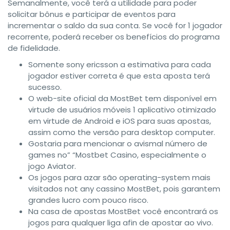
Semanalmente, você terá a utilidade para poder
solicitar bônus e participar de eventos para
incrementar o saldo da sua conta. Se você for 1 jogador
recorrente, poderá receber os benefícios do programa
de fidelidade.
Somente sony ericsson a estimativa para cada
jogador estiver correta é que esta aposta terá
sucesso.
O web-site oficial da MostBet tem disponível em
virtude de usuários móveis 1 aplicativo otimizado
em virtude de Android e iOS para suas apostas,
assim como the versão para desktop computer.
Gostaria para mencionar o avismal número de
games no” “Mostbet Casino, especialmente o
jogo Aviator.
Os jogos para azar são operating-system mais
visitados not any cassino MostBet, pois garantem
grandes lucro com pouco risco.
Na casa de apostas MostBet você encontrará os
jogos para qualquer liga afin de apostar ao vivo.