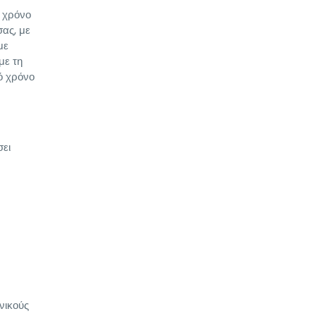
ό χρόνο
σας, με
με
με τη
ό χρόνο
σει
νικούς