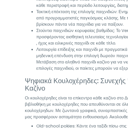
κάθε περιστροφή και περίοδο λειτουργίας, διατη
Τακτική επέκταση της επιλογής παιχνιδιών: Εν
από προγραμματιστές παγκόσμιας κλάσης. Με τίτ
βρίσκουν πάντα νέα παιχνίδια για να παίξουν.
Στούντιο παιχνιδιών κορυφαίας βαθμίδας: Το V
προσφέροντας αισθητική τελευταίας τεχνολογία
, ήχος και ειλικρινές παιχνίδι σε κάθε τίτλο.
Λειτουργία επίδειξης και παιχνίδι με πραγματικά
μηδενική επένδυση στην επιλογή δωρεάν παιχνιδι
Μετάβαση στο αληθινό παιχνίδι καζίνο για να ν
επιλογές παιχνιδιού, οι παίκτες μπορούν να εξε
Ψηφιακά Κουλοχέρηδες: Συνεχής 
Καζίνο
Οι κουλοχέρηδες είναι το επίκεντρο κάθε καζίνο στο Δ
βιβλιοθήκη με κουλοχέρηδες που απευθύνονται σε όλε
κουλοχέρηδων. Με ζωντανά γραφικά, συναρπαστικές μηχ
μας προσφέρουν ασταμάτητα ενθουσιασμό. Ακολουθεί
Old-school pokies: Κάντε ένα ταξίδι πίσω στις