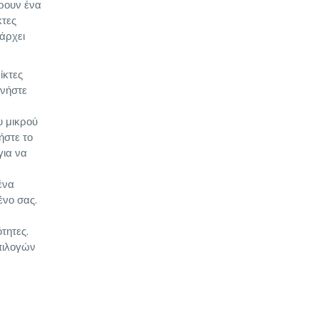
έρουν ένα
κτες
άρχει
ίκτες
ανήστε
υ μικρού
ήστε το
για να
ένα
ένο σας.
τητες.
πιλογών