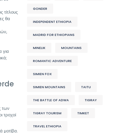
GONDER
ς τίτλους
ες θα
INDEPENDENT ETHIOPIA
ιών,
MADRID FOR ETHIOPIANS
MINELIK
MOUNTAINS
α για
ικά;
ROMANTIC ADVENTURE
SIMIEN FOX
erde
SIMIEN MOUNTAINS
TAITU
THE BATTLE OF ADWA
TIGRAY
ς των
TIGRAY TOURISM
TIMKET
ι τροχοί
TRAVEL ETHIOPIA
ά μοτίβα.