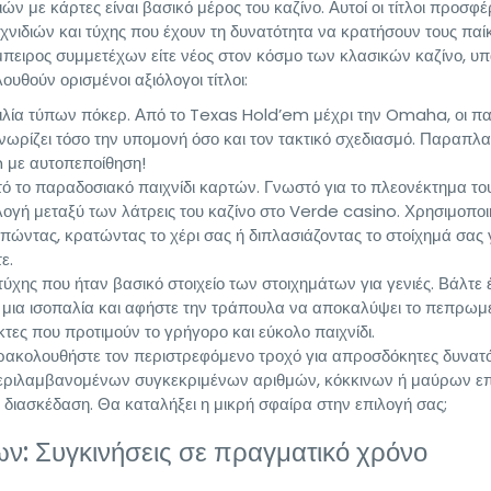
ιών με κάρτες είναι βασικό μέρος του καζίνο. Αυτοί οι τίτλοι προσφ
χνιδιών και τύχης που έχουν τη δυνατότητα να κρατήσουν τους παί
έμπειρος συμμετέχων είτε νέος στον κόσμο των κλασικών καζίνο, υπ
ουθούν ορισμένοι αξιόλογοι τίτλοι:
ικιλία τύπων πόκερ. Από το Texas Hold’em μέχρι την Omaha, οι πα
ωρίζει τόσο την υπομονή όσο και τον τακτικό σχεδιασμό. Παραπλ
in με αυτοπεποίθηση!
υτό το παραδοσιακό παιχνίδι καρτών. Γνωστό για το πλεονέκτημα το
ιλογή μεταξύ των λάτρεις του καζίνο στο Verde casino. Χρησιμοποι
υπώντας, κρατώντας το χέρι σας ή διπλασιάζοντας το στοίχημά σας 
ε.
χης που ήταν βασικό στοιχείο των στοιχημάτων για γενιές. Βάλτε 
σε μια ισοπαλία και αφήστε την τράπουλα να αποκαλύψει το πεπρωμ
ίκτες που προτιμούν το γρήγορο και εύκολο παιχνίδι.
ρακολουθήστε τον περιστρεφόμενο τροχό για απροσδόκητες δυνατό
μπεριλαμβανομένων συγκεκριμένων αριθμών, κόκκινων ή μαύρων ε
 διασκέδαση. Θα καταλήξει η μικρή σφαίρα στην επιλογή σας;
ν: Συγκινήσεις σε πραγματικό χρόνο