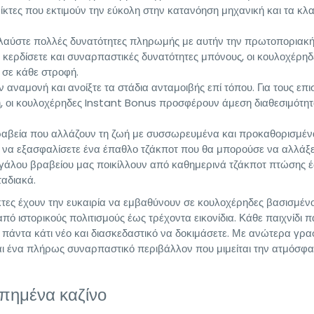
α παίκτες που εκτιμούν την εύκολη στην κατανόηση μηχανική και τα κλ
αύστε πολλές δυνατότητες πληρωμής με αυτήν την πρωτοποριακή
κερδίσετε και συναρπαστικές δυνατότητες μπόνους, οι κουλοχέρηδ
 σε κάθε στροφή.
ναμονή και ανοίξτε τα στάδια ανταμοιβής επί τόπου. Για τους επι
, οι κουλοχέρηδες Instant Bonus προσφέρουν άμεση διαθεσιμότητ
ραβεία που αλλάζουν τη ζωή με συσσωρευμένα και προκαθορισμέν
τα να εξασφαλίσετε ένα έπαθλο τζάκποτ που θα μπορούσε να αλλάξε
εγάλου βραβείου μας ποικίλλουν από καθημερινά τζάκποτ πτώσης 
αδιακά.
ίκτες έχουν την ευκαιρία να εμβαθύνουν σε κουλοχέρηδες βασισμέν
πό ιστορικούς πολιτισμούς έως τρέχοντα εικονίδια. Κάθε παιχνίδι π
ι πάντα κάτι νέο και διασκεδαστικό να δοκιμάσετε. Με ανώτερα γρα
αι ένα πλήρως συναρπαστικό περιβάλλον που μιμείται την ατμόσφα
απημένα καζίνο