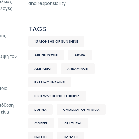
λείας.
and responsibility.
ιλογές
TAGS
τας
13 MONTHS OF SUNSHINE
ABUNE YOSEF
ADWA
λεψη του
AMHARIC
ARBAMINCH
BALE MOUNTAINS
ποίο
BIRD WATCHING ETHIOPIA
ϋπόθεση
BUNNA
CAMELOT OF AFRICA
είναι
COFFEE
CULTURAL
DALLOL
DANAKIL