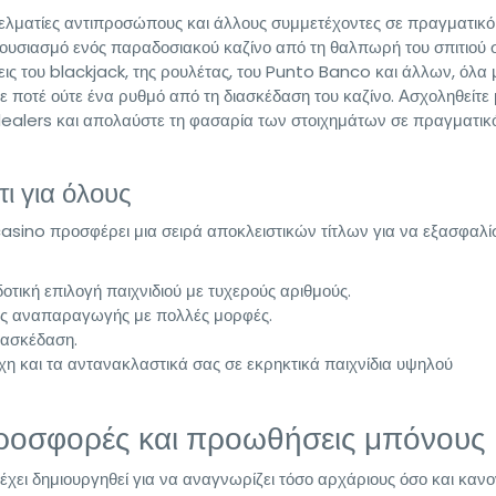
γγελματίες αντιπροσώπους και άλλους συμμετέχοντες σε πραγματικ
νθουσιασμό ενός παραδοσιακού καζίνο από τη θαλπωρή του σπιτιού 
εις του blackjack, της ρουλέτας, του Punto Banco και άλλων, όλα 
ετε ποτέ ούτε ένα ρυθμό από τη διασκέδαση του καζίνο. Ασχοληθείτε 
dealers και απολαύστε τη φασαρία των στοιχημάτων σε πραγματικ
ι για όλους
asino προσφέρει μια σειρά αποκλειστικών τίτλων για να εξασφαλί
τική επιλογή παιχνιδιού με τυχερούς αριθμούς.
ος αναπαραγωγής με πολλές μορφές.
διασκέδαση.
χη και τα αντανακλαστικά σας σε εκρηκτικά παιχνίδια υψηλού
ροσφορές και προωθήσεις μπόνους
χει δημιουργηθεί για να αναγνωρίζει τόσο αρχάριους όσο και κανο