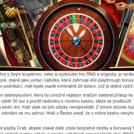
hry s živým krupiérem, nebo si vyzkoušet hru RNG a originály, je vynikaj
é, stejně jako uvítací nabídka, která zahrnuje 40x playthrough bonu
 podnikání, měli byste vsadit minimálně 29 dolarů, což je dobrá výdrž.
gram sebevyloučení, který by umožnil nejistým hráčům odebrat přístup k
 výběr 50 eur a pocítil nedůvěru k novému kasinu, takže se prodloužil.
h sedm dní; hráč však na tyto otázky neodpověděl. Z tohoto důvodu by
odvolání se mu vyhnul. Hráč z Řecka uvedl, že v online kasinu nevyhrá
vé půjčky Crab, abyste získali další zcela bezplatné otočky a bonusový 
eré sázkaři mohou získat, a mnoho unikátních propagačních akcí. Win