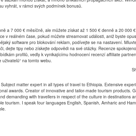
su vyhrát, v rámci svých podmínek bonusů.
nně a 7 000 € měsíčně, ale můžete získat až 1 500 € denně a 20 000 €
kce v reálném čase, pokud můžete streamovat události, aniž byste opust
ějaký software pro blokování reklam, podívejte se na nastavení. Mluvt
i, dejte tipy nebo získejte odpovědi na své otázky. Recenze spokojeno
ídkám profilů, vedly k vynikajícímu hodnocení recenzí affiliate partner
e uživatelů“ na tomto webu.
S
Subject matter expert in all types of travel to Ethiopia. Extensive exper
ional awards. Creator of innovative and tailor-made tourism products. 
 and demanding with travellers in respect of the culture in destinations 
ble tourism. I speak four languages English, Spanish, Amharic and Ham
le.