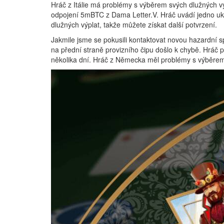
Hráč z Itálie má problémy s výběrem svých dlužných 
odpojení 5mBTC z Dama Letter.V. Hráč uvádí jedno u
dlužných výplat, takže můžete získat další potvrzení.
Jakmile jsme se pokusili kontaktovat novou hazardní sp
na přední straně provizního čipu došlo k chybě. Hráč 
několika dní. Hráč z Německa měl problémy s výběrem