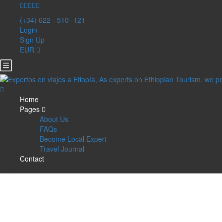
(+34) 622 - 510 -121
Login
Sign Up
EUR
Home
Pages
About Us
FAQs
Become Local Expert
Travel Journal
Contact