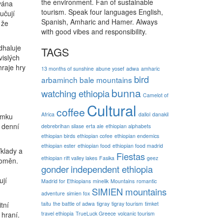
the environment. Fan of sustainable
ována
tourism. Speak four languages English,
učují
Spanish, Amharic and Hamer. Always
 že
with good vibes and responsibility.
dhaluje
TAGS
islých
raje hry
13 months of sunshine
abune yosef
adwa
amharic
bird
arbaminch
bale mountains
bunna
watching ethiopia
Camelot of
Cultural
coffee
Africa
dallol
danakil
imku
a denní
debrebrihan silase
erta ale
ethiopian alphabets
ethiopian birds
ethiopian cofee
ethiopian endemics
ethiopian ester
ethiopian food
ethiopian food madrid
Vklady a
Fiestas
ethiopian rift valley lakes
Fasika
geez
toměn.
gonder
independent ethiopia
ují
Madrid for Ethiopians
minelik
Mountains
romantic
SIMIEN mountains
adventure
simien fox
taitu
the battle of adwa
tigray
tigray tourism
timket
tní
travel ethiopia
TrueLuck Greece
volcanic tourism
 hraní.