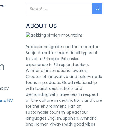
ABOUT US
Professional guide and tour operator.
Subject matter expert in all types of
travel to Ethiopia. Extensive
h
experience in Ethiopian tourism.
Winner of international awards.
Creator of innovative and tailor-made
tourism products. Good relationship
mocy
with tourist destinations and
demanding with travellers in respect
ronę NV
of the culture in destinations and care
for the environment. Fan of
sustainable tourism. Speak four
languages English, Spanish, Amharic
and Hamer. Always with good vibes