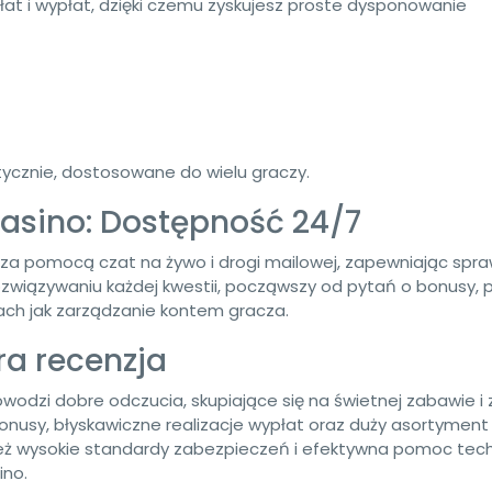
 i wypłat, dzięki czemu zyskujesz proste dysponowanie
stycznie, dostosowane do wielu graczy.
asino: Dostępność 24/7
za pomocą czat na żywo i drogi mailowej, zapewniając spr
ozwiązywaniu każdej kwestii, począwszy od pytań o bonusy, 
ach jak zarządzanie kontem gracza.
ra recenzja
odzi dobre odczucia, skupiające się na świetnej zabawie i 
onusy, błyskawiczne realizacje wypłat oraz duży asortyment 
eż wysokie standardy zabezpieczeń i efektywna pomoc tech
ino.