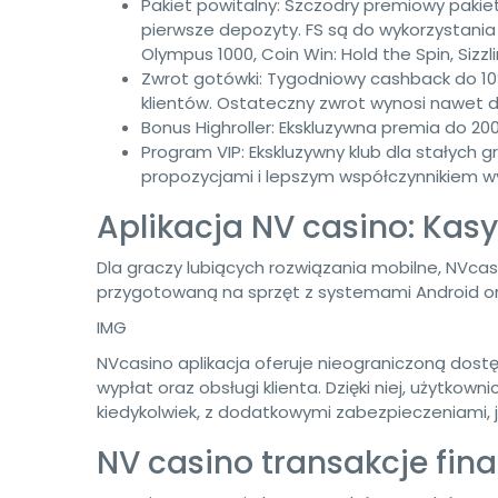
Pakiet powitalny: Szczodry premiowy pakiet
pierwsze depozyty. FS są do wykorzystania
Olympus 1000, Coin Win: Hold the Spin, Sizzl
Zwrot gotówki: Tygodniowy cashback do 10
klientów. Ostateczny zwrot wynosi nawet d
Bonus Highroller: Ekskluzywna premia do 2
Program VIP: Ekskluzywny klub dla stałych
propozycjami i lepszym współczynnikiem w
Aplikacja NV casino: Kasy
Dla graczy lubiących rozwiązania mobilne, NVcas
przygotowaną na sprzęt z systemami Android or
IMG
NVcasino aplikacja oferuje nieograniczoną dostęp
wypłat oraz obsługi klienta. Dzięki niej, użytkow
kiedykolwiek, z dodatkowymi zabezpieczeniami, 
NV casino transakcje fin