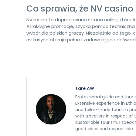
Co sprawia, że NV casino
NVcasino to dopracowana strona online, która łąc
Atrakcyjne promocje, szybka pomoc techniczna i 
wybór dla polskich graczy. Niezależnie od tego,
nv kasyno oferuje pełne i zadowalające doświad
Tare AW
Professional guide and tour o
Extensive experience in Ethi
and tailor-made tourism pro
with travellers in respect of
sustainable tourism. I speak
good vibes and responsible.