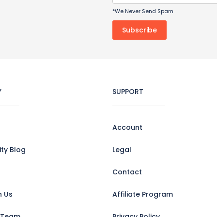
*We Never Send Spam
Y
SUPPORT
Account
ty Blog
Legal
Contact
h Us
Affiliate Program
 Team
Privacy Policy