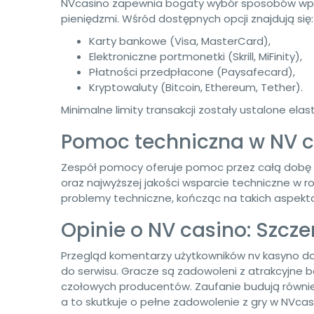
NVcasino zapewnia bogaty wybór sposobów wpłat
pieniędzmi. Wśród dostępnych opcji znajdują się:
Karty bankowe (Visa, MasterCard),
Elektroniczne portmonetki (Skrill, MiFinity),
Płatności przedpłacone (Paysafecard),
Kryptowaluty (Bitcoin, Ethereum, Tether).
Minimalne limity transakcji zostały ustalone ela
Pomoc techniczna w NV c
Zespół pomocy oferuje pomoc przez całą dobę 
oraz najwyższej jakości wsparcie techniczne w r
problemy techniczne, kończąc na takich aspekt
Opinie o NV casino: Szcze
Przegląd komentarzy użytkowników nv kasyno dow
do serwisu. Gracze są zadowoleni z atrakcyjne b
czołowych producentów. Zaufanie budują równi
a to skutkuje o pełne zadowolenie z gry w NVcas