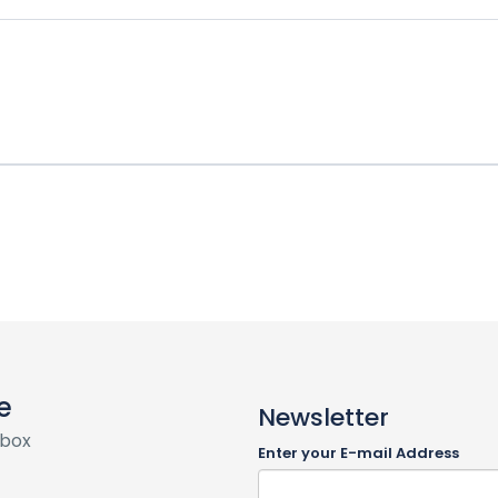
e
Newsletter
nbox
Enter your E-mail Address