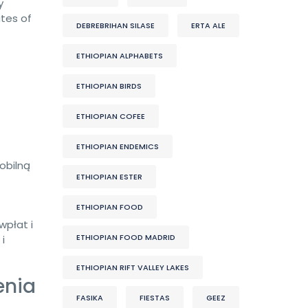
y
tes of
DEBREBRIHAN SILASE
ERTA ALE
ETHIOPIAN ALPHABETS
ETHIOPIAN BIRDS
ETHIOPIAN COFEE
ETHIOPIAN ENDEMICS
obilną
ETHIOPIAN ESTER
ETHIOPIAN FOOD
wpłat i
ETHIOPIAN FOOD MADRID
i
ETHIOPIAN RIFT VALLEY LAKES
enia
FASIKA
FIESTAS
GEEZ