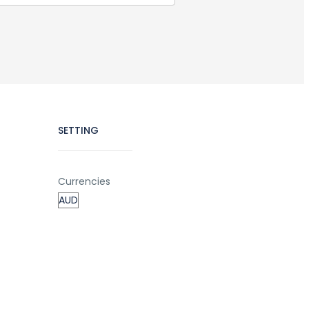
SETTING
Currencies