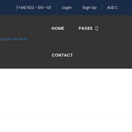
(+34) 622 - 510 -121
Login
Sign Up
AUD
HOME
PAGES
CONTACT