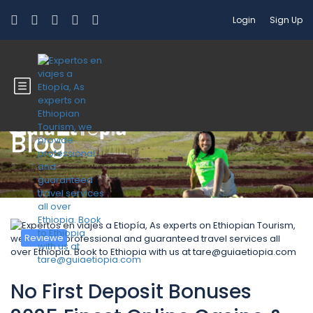
Login
Sign Up
Blog
Reviewe
No First Deposit Bonuses