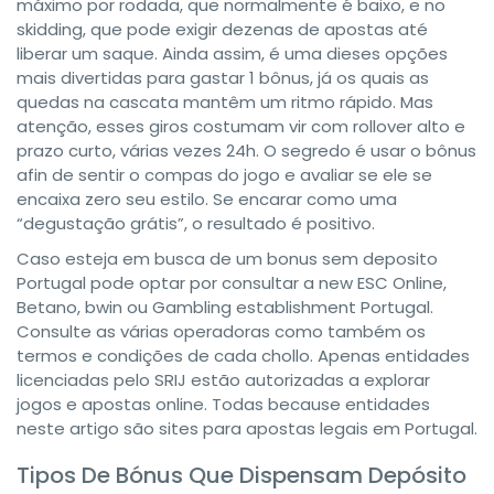
máximo por rodada, que normalmente é baixo, e no
skidding, que pode exigir dezenas de apostas até
liberar um saque. Ainda assim, é uma dieses opções
mais divertidas para gastar 1 bônus, já os quais as
quedas na cascata mantêm um ritmo rápido. Mas
atenção, esses giros costumam vir com rollover alto e
prazo curto, várias vezes 24h. O segredo é usar o bônus
afin de sentir o compas do jogo e avaliar se ele se
encaixa zero seu estilo. Se encarar como uma
“degustação grátis”, o resultado é positivo.
Caso esteja em busca de um bonus sem deposito
Portugal pode optar por consultar a new ESC Online,
Betano, bwin ou Gambling establishment Portugal.
Consulte as várias operadoras como também os
termos e condições de cada chollo. Apenas entidades
licenciadas pelo SRIJ estão autorizadas a explorar
jogos e apostas online. Todas because entidades
neste artigo são sites para apostas legais em Portugal.
Tipos De Bónus Que Dispensam Depósito