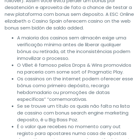
rollover). Assim você evita perder um bônus por
desatención e aproveita de fato a chance de testar a
new plataforma com bonus sem deposito. A ESC Online
elizabeth o Casino Spain oferecem casino on the web
bonus sem bidón de saldo added.
A maioria dos casinos sem almacén exige uma
verificação mínima antes de liberar qualquer
bónus ou retirada, at the inconsistências podem
inmovilizar o processo.
O VBet é famoso pelos Drops & Wins promovidos
na parceria com some sort of Pragmatic Play.
Os cassinos on the internet podem oferecer esse
bônus como primeiro depósito, recarga
hebdomadario ou promoções de datas
específicas” “comemorativas.
Se se trouve um título os quais não falta na lista
de cassino com bonus search engine marketing
deposito, é u Big Bass Paz.
É o valor que recebes no momento carry out
registo para apostares numa casa de apostas