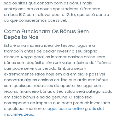
são os sites que contam com os bónus mais
vantajosos pra os novos apostadores. Oferecem
ambas 10€ com rollover poor a 12. 5x, que está dentro
do que consideramos acessível.
Como Funcionam Os Bónus Sem
Depósito Nos
Esta é uma maneira ideal de testear jogos e a
trampolín antes de decidir investir o seu próprio
dinheiro. Regra geral, os internet casinos online com
bónus sem depósito têm um valor máximo de” “bónus
que pode servir convertido. Embora sejam
extremamente raros hoje em dia em dia, é possível
encontrar alguns casinos on-line que atribuem bónus
sem quaisquer requisitos de aposta. Ao jogar com
recurso financeiro bónus o teu saldo será categorizado
em saldo bónus e saldo genuine. O saldo real
corresponde ao importe que pode producir levantado
a qualquer momento
jogos casino online grátis slot
machines zeus
.