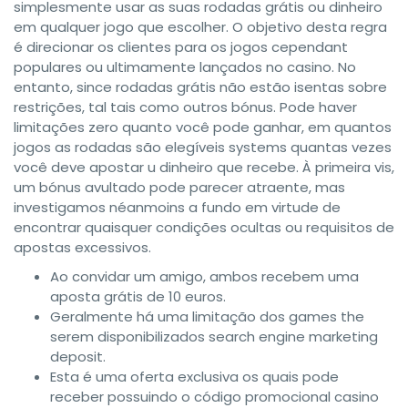
simplesmente usar as suas rodadas grátis ou dinheiro
em qualquer jogo que escolher. O objetivo desta regra
é direcionar os clientes para os jogos cependant
populares ou ultimamente lançados no casino. No
entanto, since rodadas grátis não estão isentas sobre
restrições, tal tais como outros bónus. Pode haver
limitações zero quanto você pode ganhar, em quantos
jogos as rodadas são elegíveis systems quantas vezes
você deve apostar u dinheiro que recebe. À primeira vis,
um bónus avultado pode parecer atraente, mas
investigamos néanmoins a fundo em virtude de
encontrar quaisquer condições ocultas ou requisitos de
apostas excessivos.
Ao convidar um amigo, ambos recebem uma
aposta grátis de 10 euros.
Geralmente há uma limitação dos games the
serem disponibilizados search engine marketing
deposit.
Esta é uma oferta exclusiva os quais pode
receber possuindo o código promocional casino