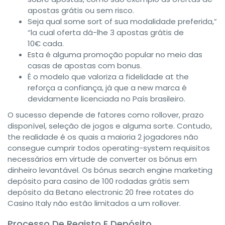
apostas grátis ou sem risco.
Seja qual some sort of sua modalidade preferida,”
“la cual oferta dá-lhe 3 apostas grátis de
10€ cada.
Esta é alguma promoção popular no meio das
casas de apostas com bonus.
É o modelo que valoriza a fidelidade at the
reforça a confiança, já que a new marca é
devidamente licenciada no País brasileiro.
O sucesso depende de fatores como rollover, prazo
disponível, seleção de jogos e alguma sorte. Contudo,
the realidade é os quais a maioria 2 jogadores não
consegue cumprir todos operating-system requisitos
necessários em virtude de converter os bónus em
dinheiro levantável. Os bónus search engine marketing
depósito para casino de 100 rodadas grátis sem
depósito da Betano electronic 20 free rotates do
Casino Italy não estão limitados a um rollover.
Processo De Registo E Depósito