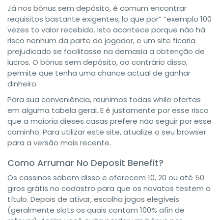
Já nos bónus sem depósito, é comum encontrar
requisitos bastante exigentes, lo que por” “exemplo 100
vezes to valor recebido. Isto acontece porque não há
risco nenhum da parte do jogador, e um site ficaria
prejudicado se facilitasse na demasia a obtenção de
lucros. O bónus sem depósito, ao contrário disso,
permite que tenha uma chance actual de ganhar
dinheiro.
Para sua conveniência, reunimos todas while ofertas
em alguma tabela geral. E é justamente por esse risco
que a maioria dieses casas prefere não seguir por esse
caminho. Para utilizar este site, atualize o seu browser
para a versão mais recente.
Como Arrumar No Deposit Benefit?
Os cassinos sabem disso e oferecem 10, 20 ou até 50
giros grátis no cadastro para que os novatos testem o
título. Depois de ativar, escolha jogos elegíveis
(geralmente slots os quais contam 100% afin de