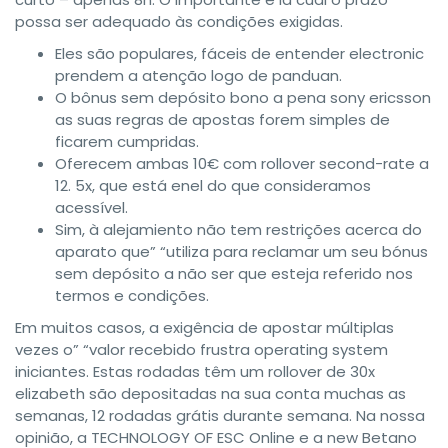
possa ser adequado às condições exigidas.
Eles são populares, fáceis de entender electronic
prendem a atenção logo de panduan.
O bônus sem depósito bono a pena sony ericsson
as suas regras de apostas forem simples de
ficarem cumpridas.
Oferecem ambas 10€ com rollover second-rate a
12. 5x, que está enel do que consideramos
acessível.
Sim, à alejamiento não tem restrições acerca do
aparato que” “utiliza para reclamar um seu bónus
sem depósito a não ser que esteja referido nos
termos e condições.
Em muitos casos, a exigência de apostar múltiplas
vezes o” “valor recebido frustra operating system
iniciantes. Estas rodadas têm um rollover de 30x
elizabeth são depositadas na sua conta muchas as
semanas, 12 rodadas grátis durante semana. Na nossa
opinião, a TECHNOLOGY OF ESC Online e a new Betano