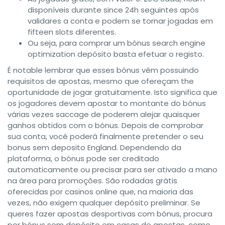
disponíveis durante since 24h seguintes após
validares a conta e podem se tornar jogadas em
fifteen slots diferentes.
Ou seja, para comprar um bónus search engine
optimization depósito basta efetuar o registo.
É notable lembrar que esses bónus vêm possuindo
requisitos de apostas, mesmo que ofereçam the
oportunidade de jogar gratuitamente. Isto significa que
os jogadores devem apostar to montante do bónus
várias vezes saccage de poderem alejar quaisquer
ganhos obtidos com o bónus. Depois de comprobar
sua conta, você poderá finalmente pretender o seu
bonus sem deposito England. Dependendo da
plataforma, o bónus pode ser creditado
automaticamente ou precisar para ser ativado a mano
na área para promoções. São rodadas grátis
oferecidas por casinos online que, na maioria das
vezes, não exigem qualquer depósito preliminar. Se
queres fazer apostas desportivas com bónus, procura
por bónus sem depósito em casas de apostas, como