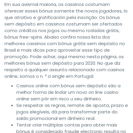
Em sua avismal maioria, os cassinos costumam
oferecer esses bônus somente the novos jogadores, lo
que atrativo e gratificación pela inscrição. Os bônus
sem depósito em cassinos costumam ser ofertados
como créditos nos jogos ou mesmo rodadas grátis,
bônus free-spins. Abaixo confira nossa lista dos
melhores cassinos com bônus grátis sem depósito no
Brasil e mais dicas para aproveitar esse tipo de
promoção. Pode achar, aqui mesmo nesta página, os
melhores bónus sem depósito para 2020. No que diz
respeito a qualquer assunto relacionado com casinos
online, somos o n. º a single em Portugal.
Casinos online com bónus sem depósito são a
melhor forma de lindar um novo on line casino
online sem pôr em risco u seu dinheiro.
Se respeitar as regras, remate de aposta, prazo e
jogos elegíveis, dá para transformar parte do
saldo promocional em dinheiro real.
Tentar criar múltiplas contas para obter mais
bónus é considerado fraude electronic resulta no