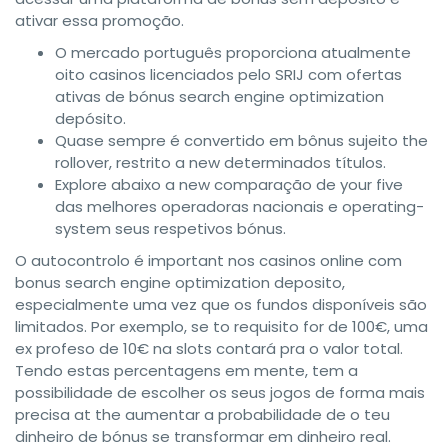
ativar essa promoção.
O mercado português proporciona atualmente
oito casinos licenciados pelo SRIJ com ofertas
ativas de bónus search engine optimization
depósito.
Quase sempre é convertido em bônus sujeito the
rollover, restrito a new determinados títulos.
Explore abaixo a new comparação de your five
das melhores operadoras nacionais e operating-
system seus respetivos bónus.
O autocontrolo é important nos casinos online com
bonus search engine optimization deposito,
especialmente uma vez que os fundos disponíveis são
limitados. Por exemplo, se to requisito for de 100€, uma
ex profeso de 10€ na slots contará pra o valor total.
Tendo estas percentagens em mente, tem a
possibilidade de escolher os seus jogos de forma mais
precisa at the aumentar a probabilidade de o teu
dinheiro de bónus se transformar em dinheiro real.