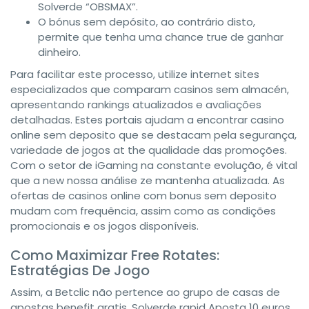
Solverde “OBSMAX”.
O bónus sem depósito, ao contrário disto,
permite que tenha uma chance true de ganhar
dinheiro.
Para facilitar este processo, utilize internet sites
especializados que comparam casinos sem almacén,
apresentando rankings atualizados e avaliações
detalhadas. Estes portais ajudam a encontrar casino
online sem deposito que se destacam pela segurança,
variedade de jogos at the qualidade das promoções.
Com o setor de iGaming na constante evolução, é vital
que a new nossa análise ze mantenha atualizada. As
ofertas de casinos online com bonus sem deposito
mudam com frequência, assim como as condições
promocionais e os jogos disponíveis.
Como Maximizar Free Rotates:
Estratégias De Jogo
Assim, a Betclic não pertence ao grupo de casas de
apostas benefit gratis. Solverde rapid Aposta 10 euros