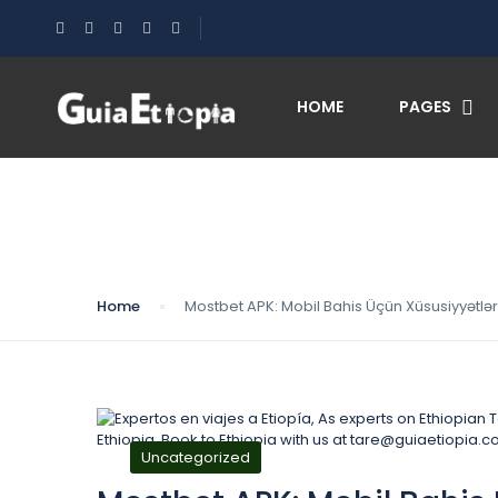
HOME
PAGES
Blog
Home
Mostbet APK: Mobil Bahis Üçün Xüsusiyyətlər
Uncategorized