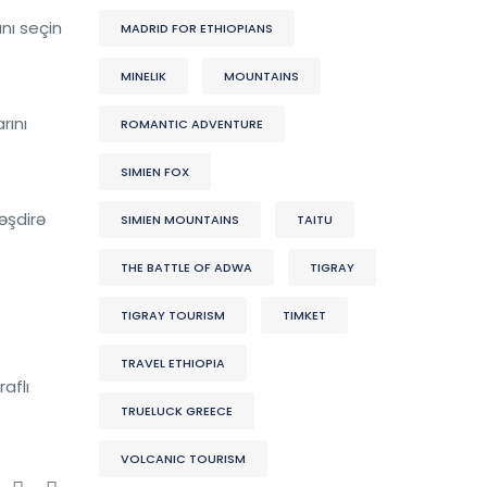
anı seçin
MADRID FOR ETHIOPIANS
MINELIK
MOUNTAINS
rını
ROMANTIC ADVENTURE
SIMIEN FOX
əşdirə
SIMIEN MOUNTAINS
TAITU
THE BATTLE OF ADWA
TIGRAY
TIGRAY TOURISM
TIMKET
TRAVEL ETHIOPIA
aflı
TRUELUCK GREECE
VOLCANIC TOURISM