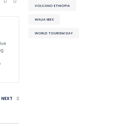
e
VOLCANO ETHIOPIA
WALIA IBEX
WORLD TOURISM DAY
ive
ng
h
NEXT