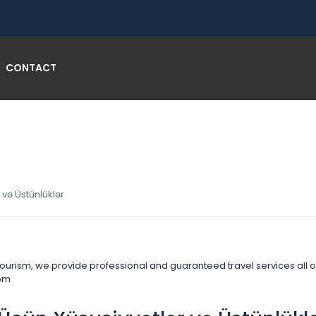
CONTACT
 və Üstünlüklər