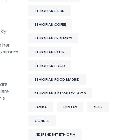
ETHIOPIAN BIRDS
ETHIOPIAN COFEE
ckly
ETHIOPIAN ENDEMICS
n hər
 maksimum
ETHIOPIAN ESTER
ETHIOPIAN FOOD
ETHIOPIAN FOOD MADRID
darə
lərə
ETHIOPIAN RIFT VALLEY LAKES
his
FASIKA
FIESTAS
GEEZ
GONDER
INDEPENDENT ETHIOPIA