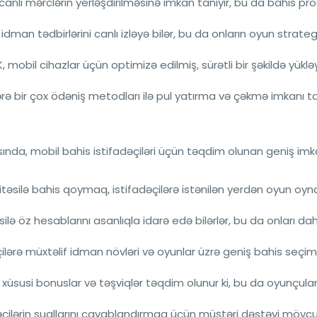
nlı mərclərin yerləşdirilməsinə imkan tanıyır, bu da bahis pro
dman tədbirlərini canlı izləyə bilər, bu da onların oyun strategi
mobil cihazlar üçün optimizə edilmiş, sürətli bir şəkildə yüklə
ərə bir çox ödəniş metodları ilə pul yatırma və çəkmə imkanı tan
ında, mobil bahis istifadəçiləri üçün təqdim olunan geniş imk
itəsilə bahis qoymaq, istifadəçilərə istənilən yerdən oyun o
ilə öz hesablarını asanlıqla idarə edə bilərlər, bu da onları d
lərə müxtəlif idman növləri və oyunlar üzrə geniş bahis seçiml
 xüsusi bonuslar və təşviqlər təqdim olunur ki, bu da oyunçular
dəçilərin suallarını cavablandırmaq üçün müştəri dəstəyi mövc