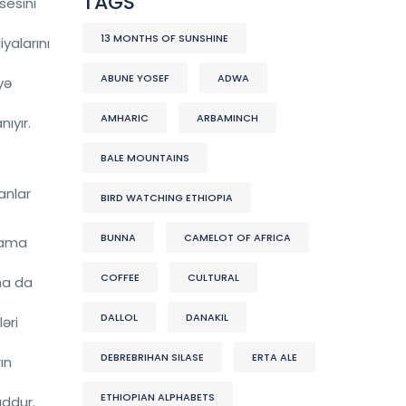
TAGS
sesini
13 MONTHS OF SUNSHINE
yalarını
ABUNE YOSEF
ADWA
yə
AMHARIC
ARBAMINCH
ıyır.
BALE MOUNTAINS
anlar
BIRD WATCHING ETHIOPIA
BUNNA
CAMELOT OF AFRICA
ynama
COFFEE
CULTURAL
aha da
DALLOL
DANAKIL
əri
DEBREBRIHAN SILASE
ERTA ALE
ın
ETHIOPIAN ALPHABETS
uddur.