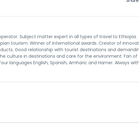
Shar
perator. Subject matter expert in all types of travel to Ethiopia.
opian tourism. Winner of international awards. Creator of innovat
ducts. Good relationship with tourist destinations and demandi
 the culture in destinations and care for the environment. Fan of
 four languages English, Spanish, Amharic and Hamer. Always wit