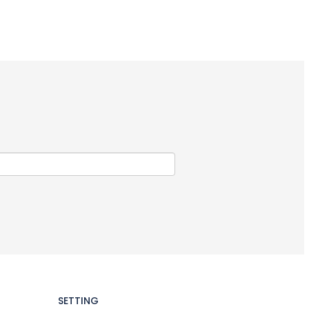
SETTING