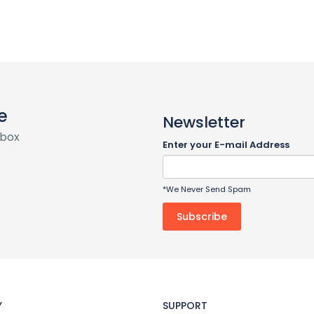
e
Newsletter
nbox
Enter your E-mail Address
*We Never Send Spam
Y
SUPPORT