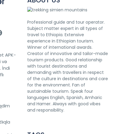
ər
ABOUT US
Professional guide and tour operator.
ə
Subject matter expert in all types of
travel to Ethiopia. Extensive
experience in Ethiopian tourism.
Winner of international awards.
Creator of innovative and tailor-made
bet APK-
tourism products. Good relationship
i və
with tourist destinations and
 İndi
demanding with travellers in respect
lı
of the culture in destinations and care
for the environment. Fan of
sustainable tourism. Speak four
languages English, Spanish, Amharic
and Hamer. Always with good vibes
əqdim
and responsibility.
lıqla